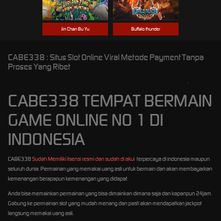
Jin Chan Bu Yu
Buffalo thunder
CABE338 : Situs Slot Online Viral Metode Payment Tanpa
Proses Yang Ribet
CABE338 TEMPAT BERMAIN
GAME ONLINE NO 1 DI
INDONESIA
CABE338
Sudah Memiliki lisensi resmi dan sudah di akui
terpercaya di indonesia maupun
seluruh dunia. Permainan yang memakai uang asli untuk bermain dan akan membayarkan
kemenangan berapapun kemenangan yang didapat.
Anda bisa memainkan permainan yang bisa dimainkan dimana saja dan kapanpun 24jam.
Gabung ke permainan slot yang mudah menang dan pasti akan mendapatkan jackpot
langsung memakai uang asli.