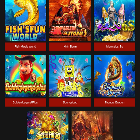
Fish Music World
Kirin Storm
Mermaids-6s
Golden Legend Plus
Spongebob
Thunder Dragon