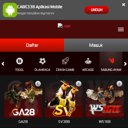
×
CABE338 Aplikasi Mobile
UNDUH
Jangan tampilkan lagi hari ini
Daftar
Masuk
E
TOGEL
OLAHRAGA
CRASH GAME
ARCADE
SABUNG AYAM
i
i
i
GA28
SV388
WS168