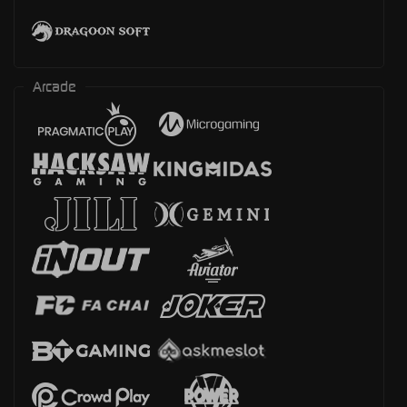
Arcade