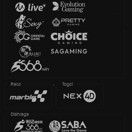
Race
Togel
Olahraga