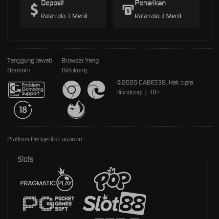
Deposit
Penarikan
Rata-rata 1 Menit
Rata-rata 3 Menit
Tanggung Jawab
Browser Yang
Bermain
Didukung
©2026 CABE338. Hak cipta
dilindungi | 18+
Platform Penyedia Layanan
Slots