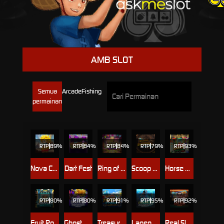
AMB SLOT
Semua
Arcade
Fishing
permainan
RTP
89%
RTP
84%
RTP
84%
RTP
79%
RTP
93%
Nova Crash : The Legends of Power
Dart Fest
Ring of Hopeful
Scoop Blessing
Horse Racing
RTP
80%
RTP
80%
RTP
91%
RTP
95%
RTP
92%
Fruit Roulette Slots
Ghost Busters
Treasure of Pirate
Lagend of Shooter
Real Slap