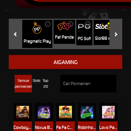
i
i
i
i
i
Facha
Fat Panda
Slot88 x PP
PG Soft
Pragmatic Play
AIGAMING
Semua
Slots
Top
permainan
20
Cowboy Bullseye
Nexus Blade
Fa Fa Caishen
Robinhood Quest
Love Paradise