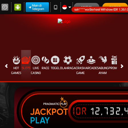
Main di
MASUK
DAFTAR
Telegram
sah****wa Berhasil Withdraw IDR 1.361
HOT
SLOTS
LIVE
RACE
TOGEL
OLAHRAGA
CRASH
ARCADE
SABUNG
PROMOSI
GAMES
CASINO
GAME
AYAM
IDR
12,732,
JACKPOT
PLAY