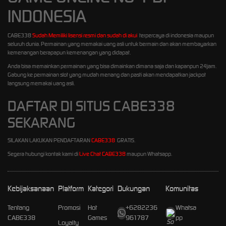
INDONESIA
CABE338
Sudah Memiliki lisensi resmi dan sudah di akui
terpercaya di indonesia maupun
seluruh dunia. Permainan yang memakai uang asli untuk bermain dan akan membayarkan
kemenangan berapapun kemenangan yang didapat.
Anda bisa memainkan permainan yang bisa dimainkan dimana saja dan kapanpun 24jam.
Gabung ke permainan slot yang mudah menang dan pasti akan mendapatkan jackpot
langsung memakai uang asli.
DAFTAR DI SITUS CABE338
SEKARANG
SILAKAN LAKUKAN PENDAFTARAN
CABE338
GRATIS.
Segera hubungi kontak kami di
Live Chat CABE338
maupun Whatsapp.
Kebijaksanaan
Platform
Kategori
Dukungan
Komunitas
Tentang
Promosi
Hot
+6282236
Whatsa
CABE338
Games
961787
pp
Loyalty