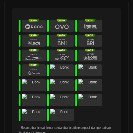
* Selama bank maintenance dan bank offline deposit dan penarikan
tidak dapat diproses