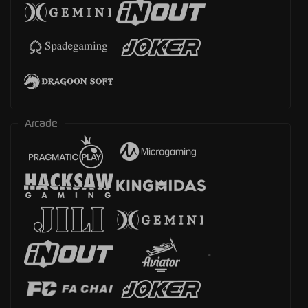
Arcade