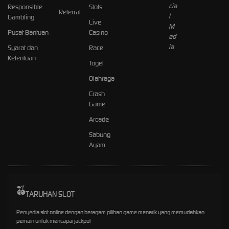
Responsible
Slots
Referral
Gambling
Live
Pusat Bantuan
Casino
Syarat dan
Race
Ketentuan
Togel
Olahraga
Crash
Game
Arcade
Sabung
Ayam
TARUHAN SLOT
Penyedia slot online dengan beragam pilihan game menarik yang memudahkan
pemain untuk mencapai jackpot