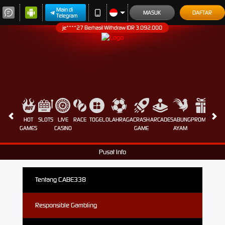
Main di
MASUK
DAFTAR
Telegram
je****27 Berhasil Withdraw IDR 3.092.000
HOT
SLOTS
LIVE
RACE
TOGEL
OLAHRAGA
CRASH
ARCADE
SABUNG
PROMOSI
GAMES
CASINO
GAME
AYAM
Pusat Info
Tentang CABE338
Responsible Gambling