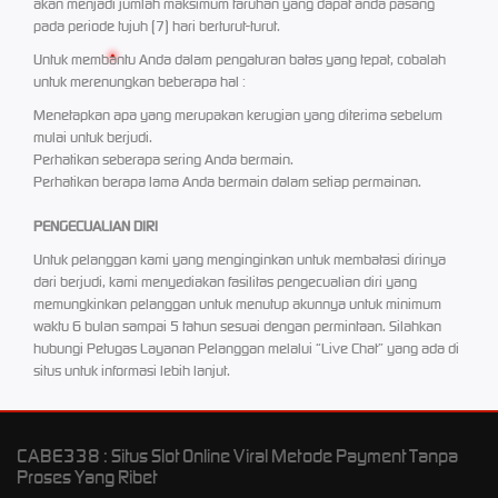
akan menjadi jumlah maksimum taruhan yang dapat anda pasang
pada periode tujuh (7) hari berturut-turut.
Untuk membantu Anda dalam pengaturan batas yang tepat, cobalah
untuk merenungkan beberapa hal :
Menetapkan apa yang merupakan kerugian yang diterima sebelum
mulai untuk berjudi.
Perhatikan seberapa sering Anda bermain.
Perhatikan berapa lama Anda bermain dalam setiap permainan.
PENGECUALIAN DIRI
Untuk pelanggan kami yang menginginkan untuk membatasi dirinya
dari berjudi, kami menyediakan fasilitas pengecualian diri yang
memungkinkan pelanggan untuk menutup akunnya untuk minimum
waktu 6 bulan sampai 5 tahun sesuai dengan permintaan. Silahkan
hubungi Petugas Layanan Pelanggan melalui “Live Chat” yang ada di
situs untuk informasi lebih lanjut.
CABE338 : Situs Slot Online Viral Metode Payment Tanpa
Proses Yang Ribet