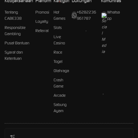
Kebijaksanaan
Platform
Kategori
Dukungan
Komunitas
Tentang
Promosi
Hot
+6282236
Whatsa
CABE338
Games
961787
pp
Loyalty
Responsible
Slots
Referral
Gambling
Live
Pusat Bantuan
Casino
Syarat dan
Race
Ketentuan
Togel
Olahraga
Crash
Game
Arcade
Sabung
Ayam