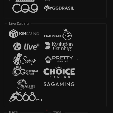
Live Casino
Race
Togel