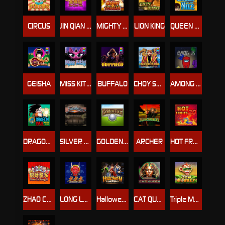
CIRCUS
JIN QIAN WA
MIGHTY SPARTAN
LION KING
QUEEN OF THE NILE
GEISHA
MISS KITTY
BUFFALO
CHOY SUN DOA
AMONG US
DRAGON BALL
SILVER BULLET
GOLDEN TOUR
ARCHER
HOT FRUITS 20
ZHAO CAI TONG ZHI
LONG LONG LONG
Halloween Fortune
CAT QUEEN
Triple Monkey