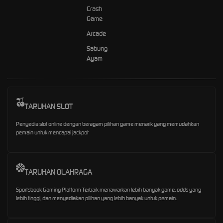
Crash
Game
Arcade
Sabung
Ayam
TARUHAN SLOT
Penyedia slot online dengan beragam pilihan game menarik yang memudahkan
pemain untuk mencapai jackpot
TARUHAN OLAHRAGA
Sportsbook Gaming Platform Terbaik menawarkan lebih banyak game, odds yang
lebih tinggi, dan menyediakan pilihan yang lebih banyak untuk pemain.