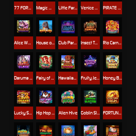
77 FORTUNE
Magic Wheel
Little Farm
Venice Mask
PIRATE LEGEND
Alice Wonderland
House of Dog
Club Party
Insect Temple
Rio Carnival
Daruma Block
Fairy of Riches
Hawaiian Totem
Fruity Jester
Honey Bee Bee
Lucky Snake
Hip Hop Penguin
Alien Hive
Goblin Slayer
FORTUNE DRUM