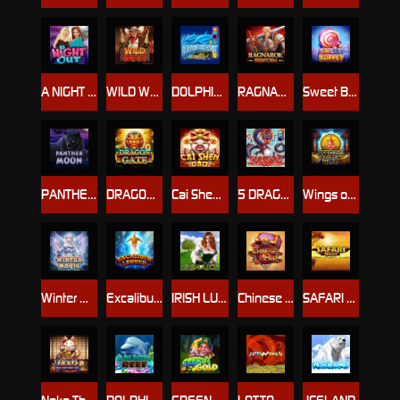
A NIGHT OUT
WILD WEST
DOLPHIN TREASURE
RAGNAROK FIRE STORM
Sweet Buffet
PANTHER MOON
DRAGON GATE
Cai Shen Do
5 DRAGONS
Wings of God
Winter Magic
Excalibur Legend
IRISH LUCK
Chinese Fair
SAFARI HEAT