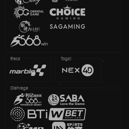
Race
Togel
Olahraga