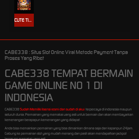
CUTE TIGER
CABE338 : Situs Slot Online Viral Metode Payment Tanpa
Proses Yang Ribet
CABE338 TEMPAT BERMAIN
GAME ONLINE NO 1 DI
INDONESIA
CABE338
Sudah Memiliki lisensi resmi dan sudah di akui
terpercaya di indonesia maupun
seluruh dunia. Permainan yang memakai uang asli untuk bermain dan akan membayarkan
kemenangan berapapun kemenangan yang didapat.
Anda bisa memainkan permainan yang bisa dimainkan dimana saja dan kapanpun 24jam.
Gabung ke permainan slot yang mudah menang dan pasti akan mendapatkan jackpot
langsung memakai uang asli.