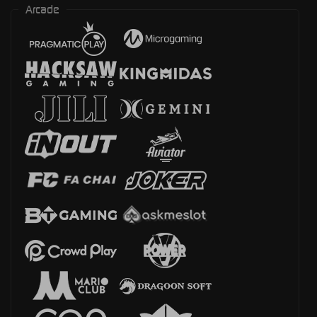
Arcade