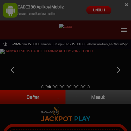
×
CABE338 Aplikasi Mobile
UNDUH
Jangan tampilkan lagi hari ini
da 30-Jun-2026 dari 15.00.00 sampai 30-Sep-2026 15.00.00. Selama waktu ini, PP Virtual Sport
Daftar
Masuk
JACKPOT
PLAY