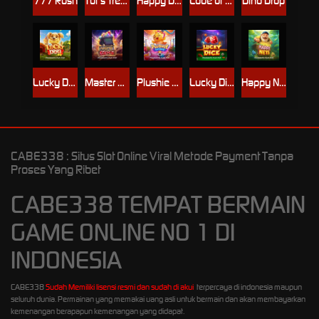
777 Rush
Tut's Treasure Tower
Happy Dragon
Code of Cairo
Dino Drop
Lucky Dog
Master Gems
Plushie Wins
Lucky Dice
Happy Nets
CABE338 : Situs Slot Online Viral Metode Payment Tanpa
Proses Yang Ribet
CABE338 TEMPAT BERMAIN
GAME ONLINE NO 1 DI
INDONESIA
CABE338
Sudah Memiliki lisensi resmi dan sudah di akui
terpercaya di indonesia maupun
seluruh dunia. Permainan yang memakai uang asli untuk bermain dan akan membayarkan
kemenangan berapapun kemenangan yang didapat.