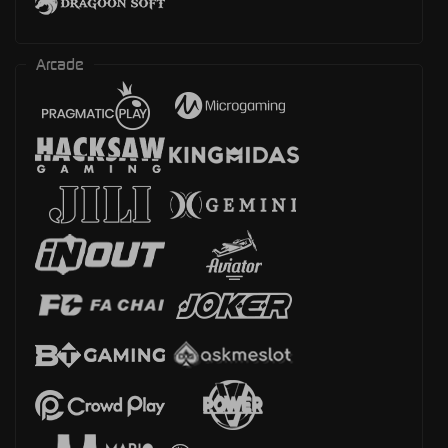
Arcade