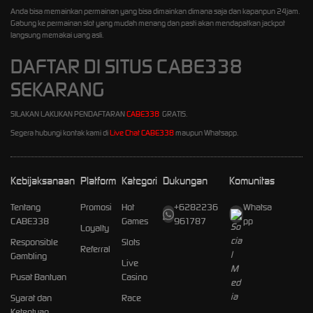
Anda bisa memainkan permainan yang bisa dimainkan dimana saja dan kapanpun 24jam.
Gabung ke permainan slot yang mudah menang dan pasti akan mendapatkan jackpot
langsung memakai uang asli.
DAFTAR DI SITUS CABE338
SEKARANG
SILAKAN LAKUKAN PENDAFTARAN
CABE338
GRATIS.
Segera hubungi kontak kami di
Live Chat CABE338
maupun Whatsapp.
Kebijaksanaan
Platform
Kategori
Dukungan
Komunitas
Tentang
Promosi
Hot
+6282236
Whatsa
CABE338
Games
961787
pp
Loyalty
Responsible
Slots
Referral
Gambling
Live
Pusat Bantuan
Casino
Syarat dan
Race
Ketentuan