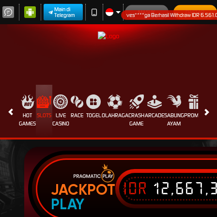
Main di
MASUK
DAFTAR
Telegram
ves****ga Berhasil Withdraw IDR 6.561
HOT
SLOTS
LIVE
RACE
TOGEL
OLAHRAGA
CRASH
ARCADE
SABUNG
PROMOSI
GAMES
CASINO
GAME
AYAM
IDR
12,667,
JACKPOT
PLAY